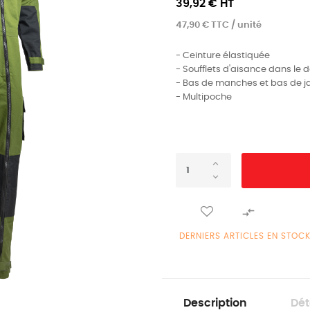
39,92 € HT
47,90 € TTC / unité
- Ceinture élastiquée
- Soufflets d'aisance dans le 
- Bas de manches et bas de j
- Multipoche

DERNIERS ARTICLES EN STOC
Description
Dét