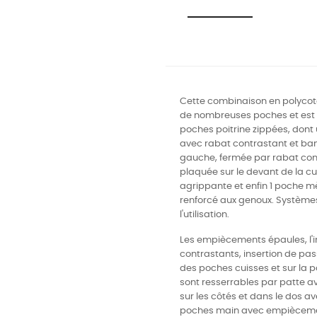
Cette combinaison en polycoto
de nombreuses poches et est 
poches
poitrine zippées, dont
avec rabat contrastant et ba
gauche, fermée par rabat con
plaquée sur le devant de la c
agrippante et enfin 1 poche mè
renforcé aux genoux.
Systèmes 
l'utilisation.
Les e
mpiècements épaules, l'
contrastants, i
nsertion
de pass
des
poches cuisses et sur la po
sont
resserrables par patte a
sur les
côtés et dans le dos av
poches main
avec empiècemen