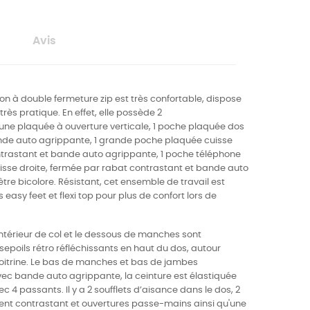
Avis
n à double fermeture zip est très confortable, dispose
très pratique.
En effet, elle possède 2
 une plaquée à ouverture verticale, 1 poche plaquée dos
nde auto agrippante, 1 grande poche plaquée cuisse
trastant et bande auto agrippante, 1 poche téléphone
uisse droite, fermée par rabat contrastant et bande auto
tre bicolore. Résistant, cet ensemble de travail est
easy feet et flexi top pour plus de confort lors de
intérieur de col et le dessous de manches sont
epoils rétro réfléchissants en haut du dos, autour
itrine. Le b
as de manches et bas de jambes
vec bande auto agrippante, la ceinture est élastiquée
ec 4 passants. Il y a
2 soufflets d’aisance dans le dos, 2
t contrastant et ouvertures passe-mains ainsi qu'une