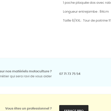
1 poche
plaquée dos avec rab
Longueur entrejambe : 84cm
Taille 6/XXL : Tour de poitrine 
sur nos matériels motoculture ?
07 71 73 75 54
tier qui sera ravi de vous aider
Vous êtes un professionnel ?