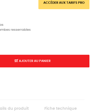
ACCÉDER AUX TARIFS PRO
dos
ambes resserrables
AJOUTER AU PANIER
K
ails du produit
Fiche technique