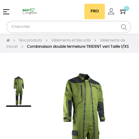
0
Basculer
☰
PRO
la
navigation
Nos produits
Vêtements et Sécurité
Vêtements de
travail
Combinaison double fermeture TRIDENT vert Taille 1/XS