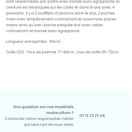
sont
resserrables par patte avec bande auto agrippante, la
ceinture est élastiquée sur les
côtés et dans le dos avec 4
passants. Il y a
2 soufflets d’aisance dans le dos, 2 poches
main
avec empiècement contrastant et ouvertures passe-
mains ainsi qu'une 1 poche
plaquée dos avec rabat
contrastant et bande auto agrippante.
Longueur entrejambe : 84cm
Taille 1/XS : Tour de poitrine 77-84cm , tour de taille 65-72cm
Une question sur nos matériels
motoculture ?
07 71 73 75 54
Contactez notre responsable métier
qui sera ravi de vous aider