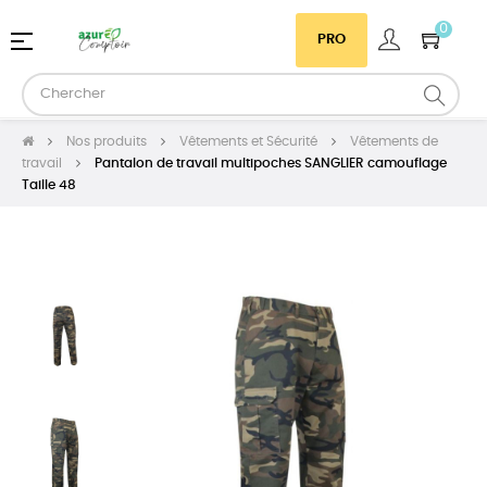
0
Basculer
☰
PRO
la
navigation
Nos produits
Vêtements et Sécurité
Vêtements de
travail
Pantalon de travail multipoches SANGLIER camouflage
Taille 48