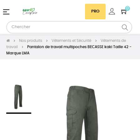
0
Basculer
☰
PRO
la
navigation
Nos produits
Vêtements et Sécurité
Vêtements de
travail
Pantalon de travail multipoches BECASSE kaki Taille 42 -
Marque LMA