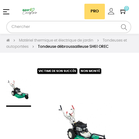
0
Basculer
☰
PRO
la
navigation
Matériel thermique et électrique de jardin
Tondeuses et
autoportées
Tondeuse débroussailleuse SH61 OREC
VICTIME DE SON SUCCÈS
NON MONTÉ