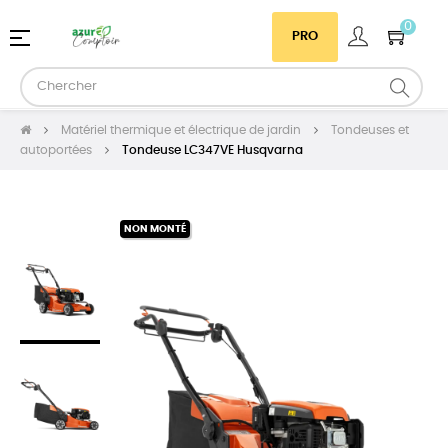
0
Basculer
☰
PRO
la
navigation
Matériel thermique et électrique de jardin
Tondeuses et
autoportées
Tondeuse LC347VE Husqvarna
NON MONTÉ