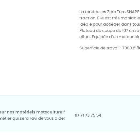
La tondeuses Zero Turn SNAPP
traction. Elle est très maniable 
Idéale pour accéder dans tous l
Plateau de coupe de 107 cm à
effort.
Equipée d’un moteur bi
Superficie de travail : 7000 à
sur nos matériels motoculture ?
07 71 73 75 54
tier qui sera ravi de vous aider