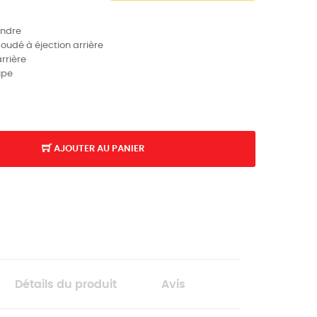
indre
udé à éjection arrière
rrière
upe
AJOUTER AU PANIER
K
Détails du produit
Avis