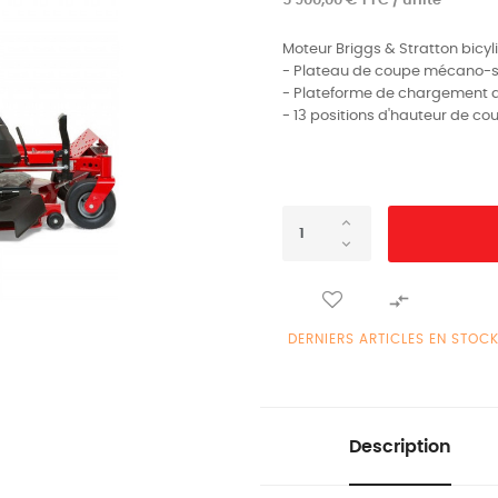
5 900,00 € TTC / unité
Moteur Briggs & Stratton bicyl
- Plateau de coupe mécano-so
- Plateforme de chargement a
- 13 positions d'hauteur de co

DERNIERS ARTICLES EN STOC
Description