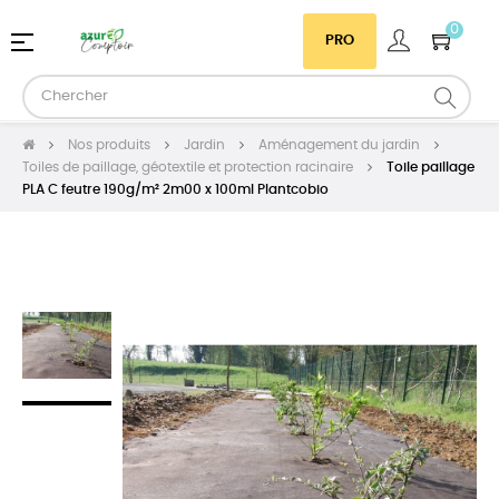
0
Basculer
☰
PRO
la
navigation
Nos produits
Jardin
Aménagement du jardin
Toiles de paillage, géotextile et protection racinaire
Toile paillage
PLA C feutre 190g/m² 2m00 x 100ml Plantcobio