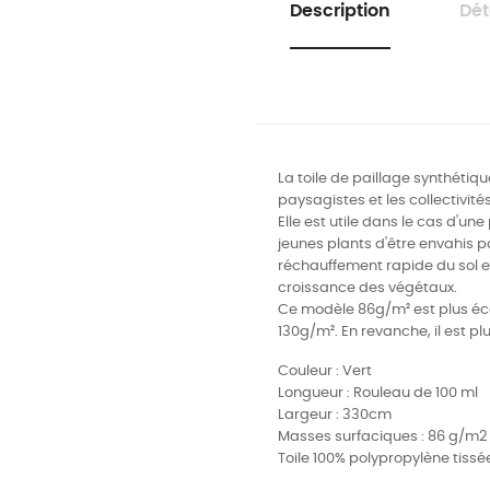
Description
Dét
La toile de paillage synthétiqu
paysagistes et les collectivi
Elle est utile dans le cas d'un
jeunes plants d'être envahis p
réchauffement rapide du sol e
croissance des végétaux.
Ce modèle 86g/m² est plus éc
130g/m². En revanche, il est pl
Couleur : Vert
Longueur : Rouleau de 100 ml
Largeur : 330
cm
Masses surfaciques : 86 g/m2
Toile 100% polypropylène tissé