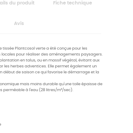
ails du produit
Fiche technique
Avis
e tissée Plantcosol verte a été conçue pour les
tés locales pour réaliser des aménagements paysagers.
e plantation en talus, ou en massif végétal, évitant aux
ar les herbes adventices.
Elle permet également un
n début de saison ce qui favorise le démarrage et la
onomique mais moins durable qu'une toile épaisse de
us perméable à l'eau (28 litres/m²/sec).
e