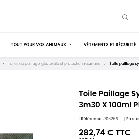
TOUT POUR VOS ANIMAUX
VÊTEMENTS ET SÉCURITÉ
Toiles de paillage, géotextile et protection racinaire
Toile paillage 
Toile Paillage 
3m30 X 100ml P
Référence
2816265
En st
282,74 € TTC