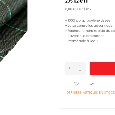
235,62 € HT
0,86 € TTC / m2
- 100% polypropylène tissée
- Lutte contre les adventices
- Réchauffement rapide du so
- Favorise la croissance
- Perméable à l'eau

DERNIERS ARTICLES EN STOC