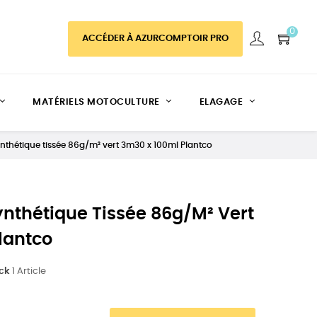
0
ACCÉDER À AZURCOMPTOIR PRO
MATÉRIELS MOTOCULTURE
ELAGAGE
synthétique tissée 86g/m² vert 3m30 x 100ml Plantco
Synthétique Tissée 86g/m² Vert
lantco
ock
1 Article