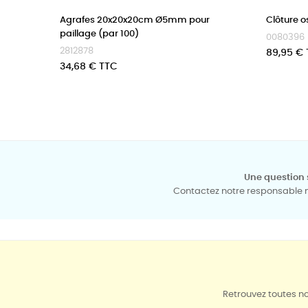
Agrafes 20x20x20cm Ø5mm pour
Clôture o
paillage (par 100)
0080396
2812878
Prix
89,95 €
Prix
34,68 € TTC
Une question 
Contactez notre responsable mé
Retrouvez toutes no