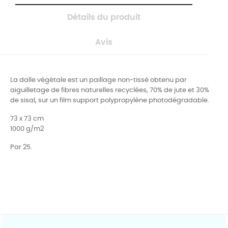
Détails du produit
Avis
La dalle végétale est un paillage non-tissé obtenu par
aiguilletage de fibres naturelles recyclées, 70% de jute et 30%
de sisal, sur un film support polypropylène photodégradable.
73 x 73 cm
1000 g/m2
Par 25.