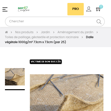
0
Basculer
☰
PRO
la
navigation
Nos produits
Jardin
Aménagement du jardin
Toiles de paillage, géotextile et protection racinaire
Dalle
végétale 1000g/m² 73cm x 73cm (par 25)
VICTIME DE SON SUCCÈS