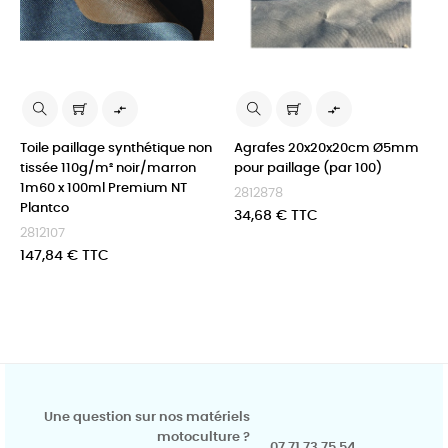


Toile paillage synthétique non
Agrafes 20x20x20cm Ø5mm
tissée 110g/m² noir/marron
pour paillage (par 100)
1m60 x 100ml Premium NT
2812878
Plantco
Prix
34,68 € TTC
2812107
Prix
147,84 € TTC
Une question sur nos matériels
motoculture ?
07 71 73 75 54