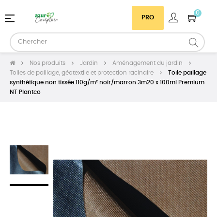
0
Basculer
☰
PRO
la
navigation
Nos produits
Jardin
Aménagement du jardin
Toiles de paillage, géotextile et protection racinaire
Toile paillage
synthétique non tissée 110g/m² noir/marron 3m20 x 100ml Premium
NT Plantco