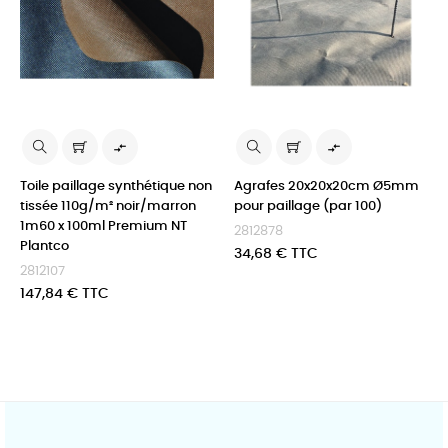


Toile paillage synthétique non
Agrafes 20x20x20cm Ø5mm
tissée 110g/m² noir/marron
pour paillage (par 100)
1m60 x 100ml Premium NT
2812878
Plantco
Prix
34,68 € TTC
2812107
Prix
147,84 € TTC