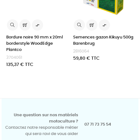


Bordure noire 90 mm x 20ml
Semences gazon Kikuyu 500g
borderstyle WoodEdge
Barenbrug
Plantco
2816064
3704061
Prix
59,80 € TTC
Prix
135,37 € TTC
Une question sur nos matériels
motoculture ?
07 71 73 75 54
Contactez notre responsable métier
qui sera ravi de vous aider