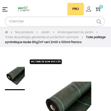
0
Basculer
☰
PRO
la
navigation
Nos produits
Jardin
Aménagement du jardin
Toiles de paillage, géotextile et protection racinaire
Toile paillage
synthétique tissée 86g/m² vert 2m10 x 100ml Plantco
VICTIME DE SON SUCCÈS