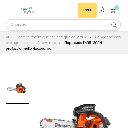
0
Basculer
☰
PRO
la
navigation
Matériel thermique et électrique de jardin
Tronçonneuses
et élagueuses
Thermique
Elagueuse T435-30SN
professionnelle Husqvarna