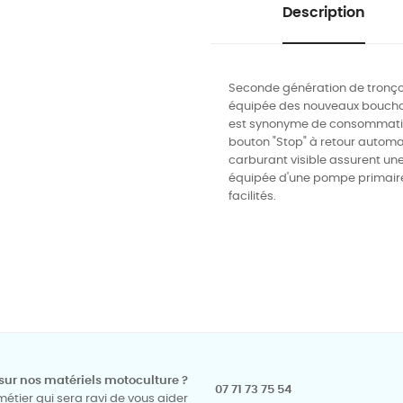
Description
Seconde génération de tronço
équipée des nouveaux bouchons
est synonyme de consommation
bouton "Stop" à retour automat
carburant visible assurent une
équipée d'une pompe primair
facilités.
sur nos matériels motoculture ?
07 71 73 75 54
tier qui sera ravi de vous aider