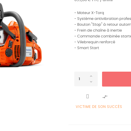
699,00 € TTC / unité
- Moteur X-Torq
- Système antivibration profe
- Bouton "Stop" à retour auto
- Frein de chaîne à inertie
- Commande combinée starte
- Vilebrequin renforcé
- Smart Start

VICTIME DE SON SUCCÈS