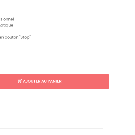
ssionnel
matique
r/bouton "Stop"
AJOUTER AU PANIER