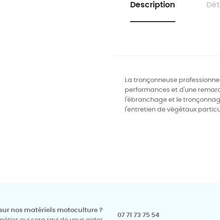
Description
Dét
La tronçonneuse professionnell
performances et d'une remarq
l'ébranchage et le tronçonnage
l'entretien de végétaux particul
sur nos matériels motoculture ?
07 71 73 75 54