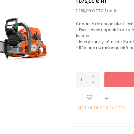
1 075,00 € HT
1 290,00 € TTC / unité
Capacité de coupe plus élevé
- Excellentes capacités de re
longue
- Intègre un système de filtrat
- Réglage du mélange air/carb

VICTIME DE SON SUCCÈS