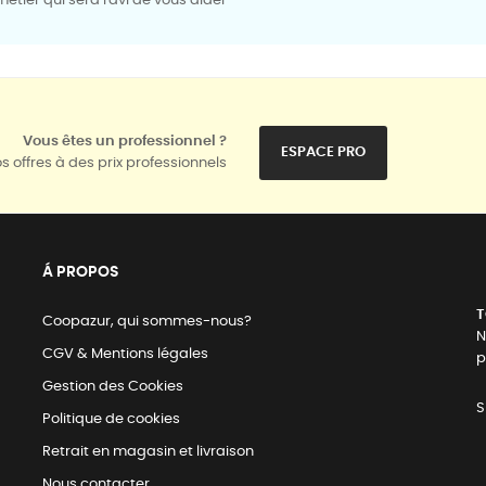
tier qui sera ravi de vous aider
Vous êtes un professionnel ?
ESPACE PRO
s offres à des prix professionnels
Á PROPOS
T
Coopazur, qui sommes-nous?
N
CGV & Mentions légales
p
Gestion des Cookies
S
Politique de cookies
Retrait en magasin et livraison
Nous contacter