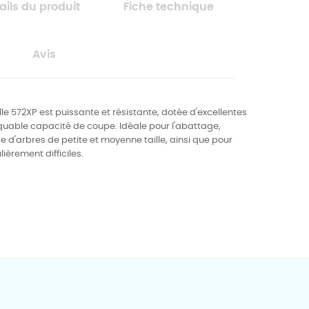
ails du produit
Fiche technique
Avis
e 572XP est puissante et résistante, dotée d'excellentes
uable capacité de coupe. Idéale pour l'abattage,
 d'arbres de petite et moyenne taille, ainsi que pour
ièrement difficiles.