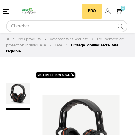
0
Basculer
☰
PRO
la
navigation
Nos produits
Vêtements et Sécurité
Equipement de
protection individuelle
Tête
Protège-oreilles serre-tête
réglable
VICTIME DE SON SUCCÈS