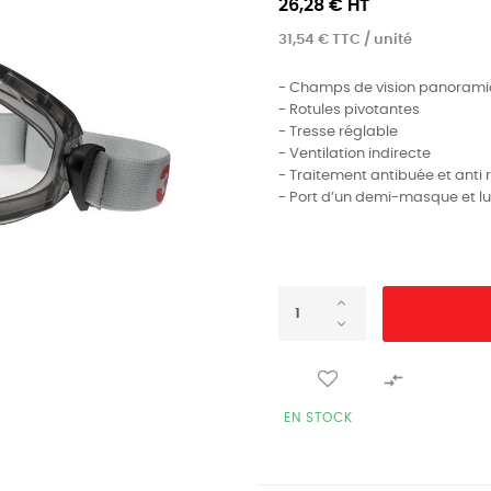
26,28 € HT
31,54 € TTC / unité
- Champs de vision panoram
- Rotules pivotantes
- Tresse réglable
- Ventilation indirecte
- Traitement antibuée et anti 
- Port d’un demi-masque et lu

EN STOCK