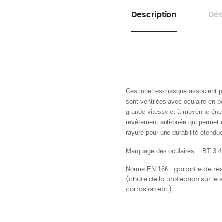
Description
Dét
Ces lunettes-masque
associent p
sont
ventilées avec oculaire en p
grande vitesse et à moyenne énerg
r
evêtement anti-buée qui permet d
rayure pour une durabilité étendue
Marquage des oculaires :
BT 3,4
Norme EN:166 :
garantie de ré
(chute de la protection sur le s
corrosion etc.).