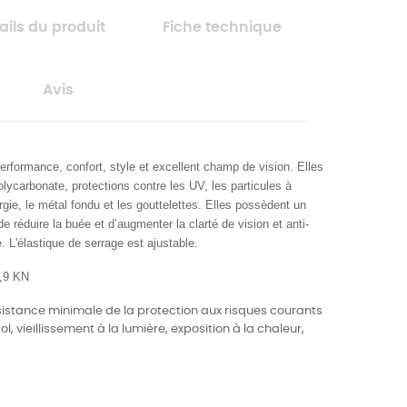
ails du produit
Fiche technique
Avis
erformance, confort, style et excellent champ de vision. Elles
olycarbonate, protections contre les UV, les particules à
ie, le métal fondu et les gouttelettes. Elles possèdent un
e réduire la buée et d’augmenter la clarté de vision et
anti-
. L'élastique de serrage est ajustable.
,9 KN
sistance minimale de la protection aux risques courants
ol, vieillissement à la lumière, exposition à la chaleur,