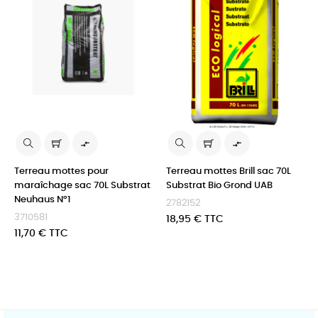


Terreau mottes pour
Terreau mottes Brill sac 70L
maraîchage sac 70L Substrat
Substrat Bio Grond UAB
Neuhaus N°1
2782152
3710581
Prix
18,95 € TTC
Prix
11,70 € TTC