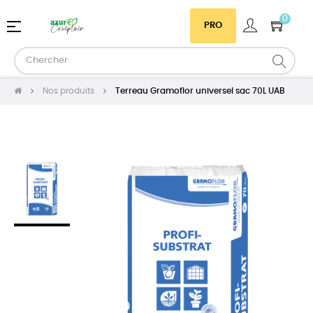
0
Basculer
☰
PRO
la
navigation
Nos produits
Terreau Gramoflor universel sac 70L UAB