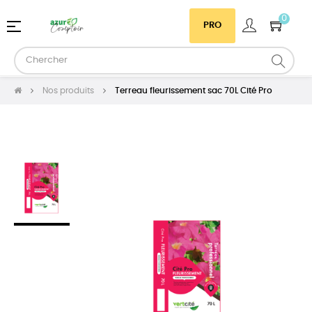
0
Basculer
☰
PRO
la
navigation
Nos produits
Terreau fleurissement sac 70L Cité Pro