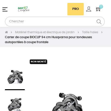
0
Basculer
☰
PRO
la
navigation
Matériel thermique et électrique de jardin
Taille haies
Carter de coupe BIOCLIP 94 cm Husqvarna pour tondeuses
autoportées à coupe frontale
NON MONTÉ