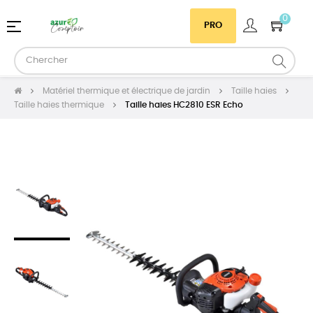
0
Basculer
☰
PRO
la
navigation
Matériel thermique et électrique de jardin
Taille haies
Taille haies thermique
Taille haies HC2810 ESR Echo