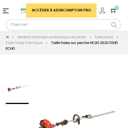
0
Basculer
☰
ACCÉDER À AZURCOMPTOIR PRO
la
navigation
Matériel thermique et électrique de jardin
Taille haies
Taille haies thermique
Taille haies sur perche HCAS 2620 ESHD
ECHO