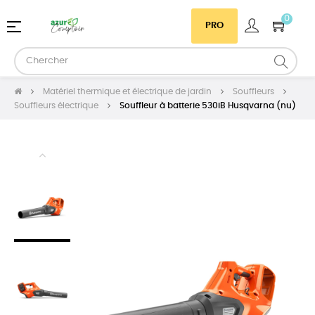
0
Basculer
☰
PRO
la
navigation
Matériel thermique et électrique de jardin
Souffleurs
Souffleurs électrique
Souffleur à batterie 530iB Husqvarna (nu)