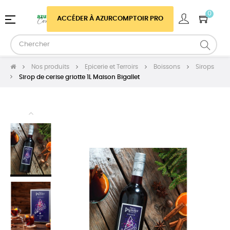
0
Basculer
☰
ACCÉDER À AZURCOMPTOIR PRO
la
navigation
Nos produits
Epicerie et Terroirs
Boissons
Sirops
Sirop de cerise griotte 1L Maison Bigallet