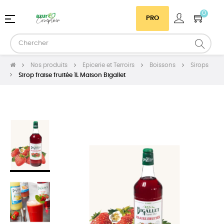
0
Basculer
☰
PRO
la
navigation
Nos produits
Epicerie et Terroirs
Boissons
Sirops
Sirop fraise fruitée 1L Maison Bigallet