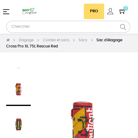
0
Basculer
☰
PRO
la
navigation
Elagage
Cordes et sacs
Sacs
Sac d'élagage
Cross Pro XL 75L Rescue Red