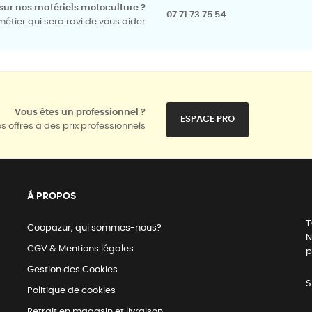
sur nos matériels motoculture ?
07 71 73 75 54
tier qui sera ravi de vous aider
Vous êtes un professionnel ?
ESPACE PRO
s offres à des prix professionnels
Á PROPOS
T
Coopazur, qui sommes-nous?
N
CGV & Mentions légales
p
Gestion des Cookies
S
Politique de cookies
Retrait en magasin et livraison