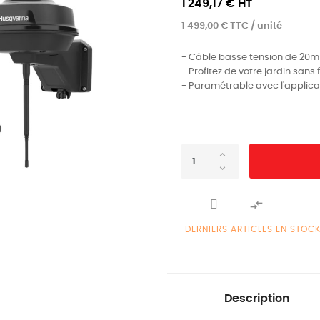
1 249,17 € HT
1 499,00 € TTC / unité
- Câble basse tension de 20m
- Profitez de votre jardin sans f
- Paramétrable avec l'appli

DERNIERS ARTICLES EN STOC
Description