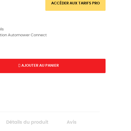
ACCÉDER AUX TARIFS PRO
ils
cation Automower Connect
AJOUTER AU PANIER
K
Détails du produit
Avis