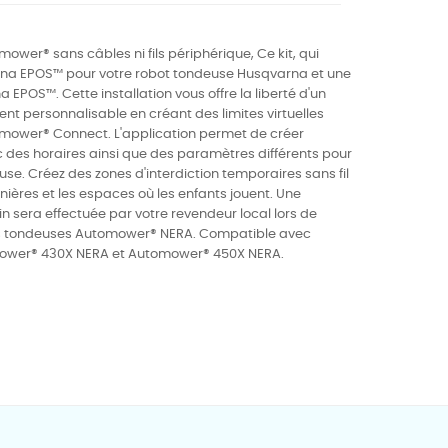
omower® sans câbles ni fils périphérique, Ce kit, qui
na EPOS™ pour votre robot tondeuse Husqvarna et une
 EPOS™. Cette installation vous offre la liberté d'un
nt personnalisable en créant des limites virtuelles
tomower® Connect. L'application permet de créer
c des horaires ainsi que des paramètres différents pour
ouse. Créez des zones d'interdiction temporaires sans fil
nnières et les espaces où les enfants jouent. Une
din sera effectuée par votre revendeur local lors de
 des tondeuses Automower® NERA. Compatible avec
ower® 430X NERA et Automower® 450X NERA.