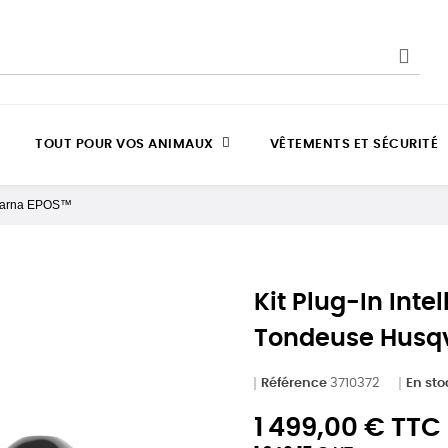
TOUT POUR VOS ANIMAUX
VÊTEMENTS ET SÉCURITÉ
sqvarna EPOS™
Kit Plug-In Inte
Tondeuse Husq
Référence
3710372
En sto
1 499,00 € TTC