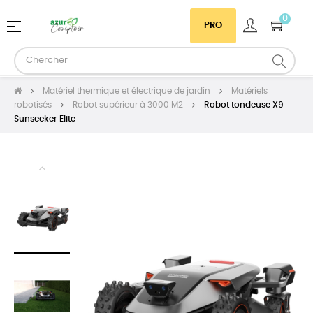
0
Basculer
☰
PRO
la
navigation
Matériel thermique et électrique de jardin
Matériels
robotisés
Robot supérieur à 3000 M2
Robot tondeuse X9
Sunseeker Elite