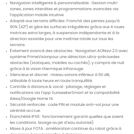
Navigation intelligente & personnalisable : Gestion multi-
zones, zones interdites et programmations avancées via
l’application mobile intuitive.
Adapté aux terrains difficiles: Franchit des pentes jusqu’à
90% (42°) et gère les surfaces irrégulières grâce aux 4 roues
motrices extra larges, à suspension indépendante et à la
direction assistée pour une maîtrise totale sur tous les
terrains.
Évitement avancé des obstacles : Navigation AONavi 2.0 avec
système PrimeVisionpour une détection ultra-précisedes
obstacles (statiques, mobiles ou cachés), y compris de nuit
grâce à la vision thermique infrarouge.
Silencieux et discret : niveau sonore inférieur à 60 dB,
utilisable à toute heure en toute tranquillité.
Contrôle à distance & vocal : pilotage, réglages et
notifications via l’app SunseekerSmart et la compatibilité
Alexa/Google Home 14.
Sécurité renforcée : code PIN et module anti-vol pour une
sérénité accrue.
Étanchéité IPX6 : fonctionnement garanti quelles que soient
les conditions. lavage au jet d’eau autorisé)
Mises à jour FOTA : amélioration continue du robot grâce à