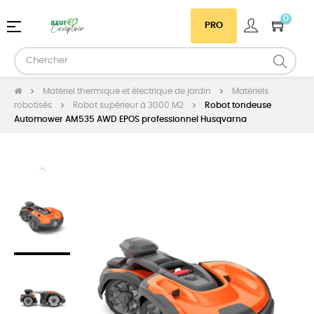
0
Basculer
☰
PRO
la
navigation
Matériel thermique et électrique de jardin
Matériels
robotisés
Robot supérieur à 3000 M2
Robot tondeuse
Automower AM535 AWD EPOS professionnel Husqvarna