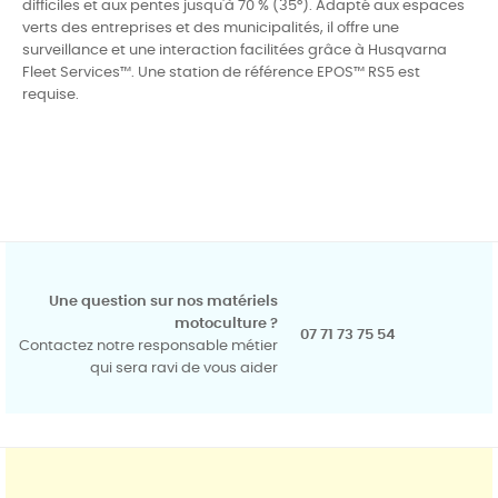
difficiles et aux pentes jusqu'à 70 % (35°). Adapté aux espaces
verts des entreprises et des municipalités, il offre une
surveillance et une interaction facilitées grâce à Husqvarna
Fleet Services™. Une station de référence EPOS™ RS5 est
requise.
Une question sur nos matériels
motoculture ?
07 71 73 75 54
Contactez notre responsable métier
qui sera ravi de vous aider