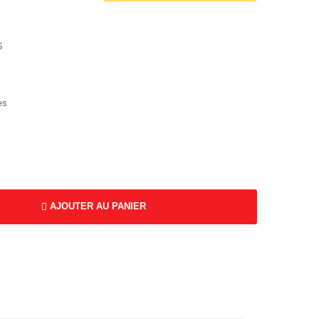
S
es
AJOUTER AU PANIER
K