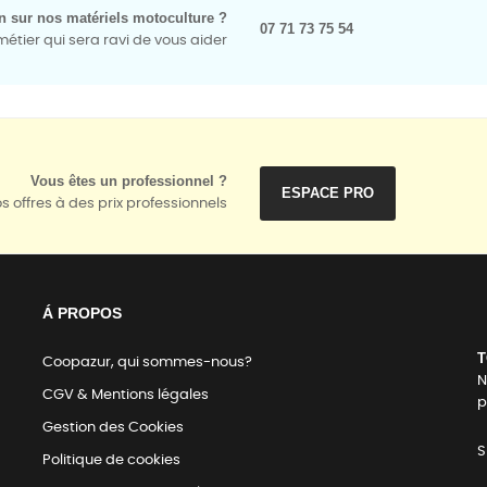
n sur nos matériels motoculture ?
07 71 73 75 54
tier qui sera ravi de vous aider
Vous êtes un professionnel ?
ESPACE PRO
s offres à des prix professionnels
Á PROPOS
T
Coopazur, qui sommes-nous?
N
CGV & Mentions légales
p
Gestion des Cookies
S
Politique de cookies