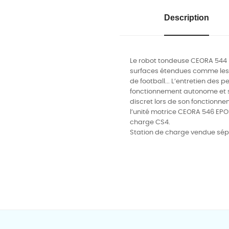
Description
Le robot tondeuse CEORA 544 E
surfaces étendues comme les t
de football... L’entretien des 
fonctionnement autonome et syst
discret lors de son fonctionn
l’unité motrice CEORA 546 EPO
charge CS4.
Station de charge vendue sé