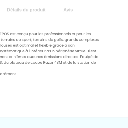
Détails du produit
Avis
POS est conçu pour les professionnels et pour les
errains de sport, terrains de golfs, grands complexes
pelouses est optimal et flexible grâce à son
ématique à l’intérieur d’un périphérie virtuel. Il est
ement et n’émet aucunes émissions directes.
Equipé de
S, du plateau de coupe Razor 43M et de la station de
parément.