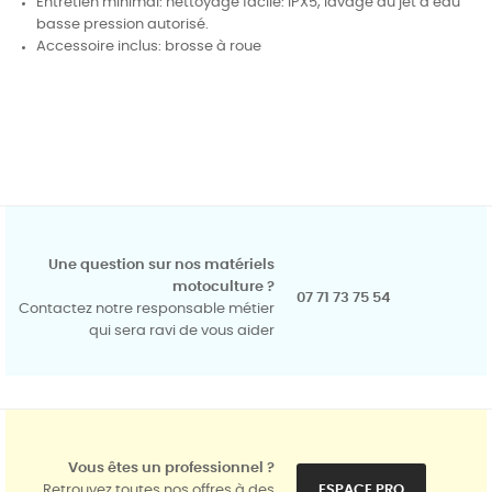
Entretien minimal: nettoyage facile: IPX5, lavage au jet d’eau
basse pression autorisé.
Accessoire inclus: brosse à roue
Une question sur nos matériels
motoculture ?
07 71 73 75 54
Contactez notre responsable métier
qui sera ravi de vous aider
Vous êtes un professionnel ?
Retrouvez toutes nos offres à des
ESPACE PRO