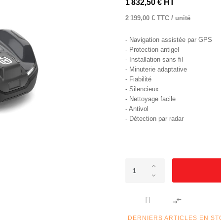
1 832,50 € HT
2 199,00 € TTC / unité
- Navigation assistée par GPS
- Protection antigel
- Installation sans fil
- Minuterie adaptative
- Fiabilité
- Silencieux
- Nettoyage facile
- Antivol
- Détection par radar

DERNIERS ARTICLES EN S