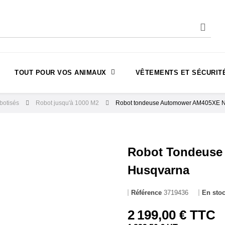
TOUT POUR VOS ANIMAUX
VÊTEMENTS ET SÉCURIT
obotisés
Robot jusqu'à 1000 M2
Robot tondeuse Automower AM405XE N
Robot Tondeuse
Husqvarna
Référence
3719436
En sto
2 199,00 € TTC