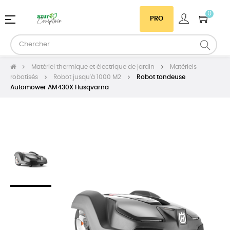
0
Basculer
☰
PRO
la
navigation
Matériel thermique et électrique de jardin
Matériels
robotisés
Robot jusqu'à 1000 M2
Robot tondeuse
Automower AM430X Husqvarna