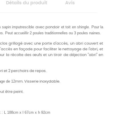
Détails du produit
Avis
 sapin imputrescible
et toit en shingle. Pour la
avec pondoir
es. Peut accueillir
2 poules traditionnelles ou 3 poules naines.
los grillagé avec une porte d'accès, un abri couvert et
accès en façade pour faciliter le nettoyage de l'abri, et
la récolte des œufs et un tiroir de déjection ''abri'' en
i et 2 perchoirs de repos.
age de 12
mm.
Visserie inoxydable.
eut être peint.
t : L 188cm x l 67cm x h 92cm