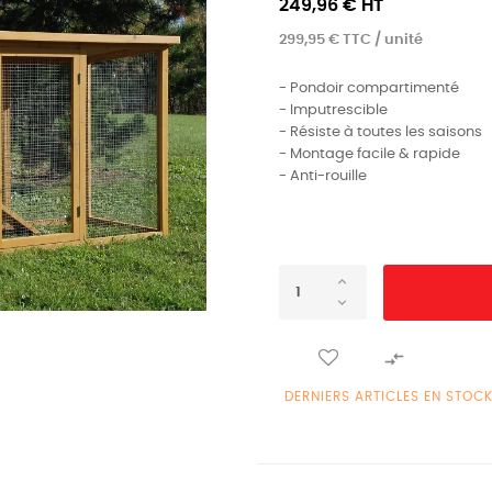
249,96 € HT
299,95 € TTC / unité
- Pondoir compartimenté
- Imputrescible
- Résiste à toutes les saisons
- Montage facile & rapide
- Anti-rouille

DERNIERS ARTICLES EN STOC