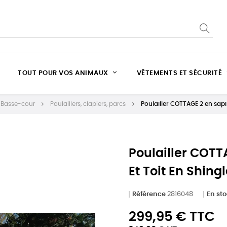
TOUT POUR VOS ANIMAUX
VÊTEMENTS ET SÉCURITÉ
t Basse-cour
Poulaillers, clapiers, parcs
Poulailler COTTAGE 2 en sapi
Poulailler COTT
Et Toit En Shing
Référence
2816048
En st
299,95 € TTC