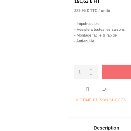
191,63 € HT
229,95 € TTC / unité
- Imputrescible
- Résiste à toutes les saisons
- Montage facile & rapide
- Anti-rouille

VICTIME DE SON SUCCÈS
Description