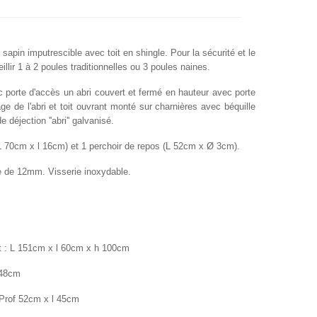
pin imputrescible avec toit en shingle. Pour la sécurité et le
illir
1 à 2 poules traditionnelles ou 3 poules naines.
 porte d'accès un abri couvert et fermé en hauteur avec porte
ge de l'abri et toit ouvrant monté sur charnières avec béquille
de déjection ''abri'' galvanisé.
L 70cm x l 16cm) et 1 perchoir de repos (L 52cm x Ø 3cm).
ge de 12mm
. Visserie inoxydable.
t : L 151cm x l 60cm x h 100cm
 48cm
: Prof 52cm x l 45cm