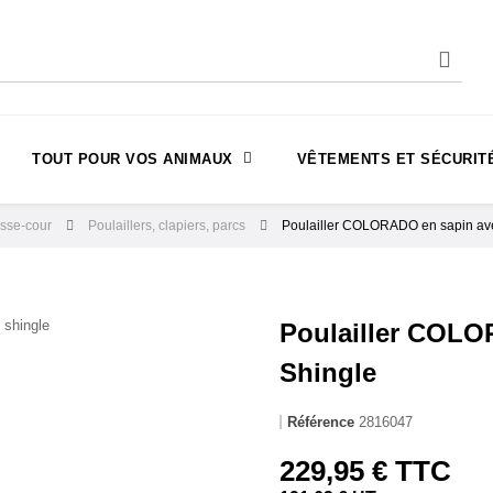
TOUT POUR VOS ANIMAUX
VÊTEMENTS ET SÉCURIT
asse-cour
Poulaillers, clapiers, parcs
Poulailler COLORADO en sapin avec
Poulailler COLO
Shingle
Référence
2816047
229,95 € TTC