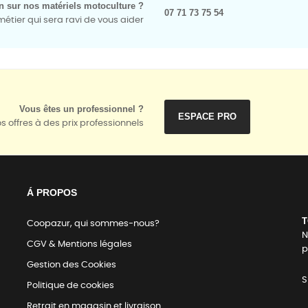
n sur nos matériels motoculture ?
07 71 73 75 54
tier qui sera ravi de vous aider
Vous êtes un professionnel ?
ESPACE PRO
s offres à des prix professionnels
Á PROPOS
T
Coopazur, qui sommes-nous?
N
CGV & Mentions légales
p
Gestion des Cookies
S
Politique de cookies
Retrait en magasin et livraison