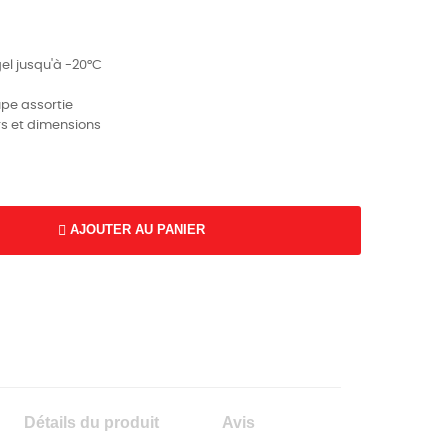
gel jusqu'à -20°C
upe assortie
rs et dimensions
AJOUTER AU PANIER
Détails du produit
Avis