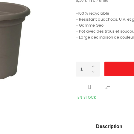
9,50 € TTC / unité
-100 % recyclable
- Résistant aux chocs, U.V. et 
- Gamme Geo
- Pot avec des trous et souco
- Large déclinaison de couleu

EN STOCK
Description