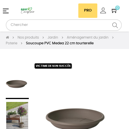
0
Basculer
☰
PRO
la
navigation
Nos produits
Jardin
Aménagement du jardin
Poterie
Soucoupe PVC Medea 22 cm tourterelle
VICTIME DE SON SUCCÈS