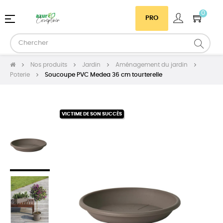
0
Basculer
☰
PRO
la
navigation
Nos produits
Jardin
Aménagement du jardin
Poterie
Soucoupe PVC Medea 36 cm tourterelle
VICTIME DE SON SUCCÈS