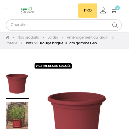
0
Basculer
☰
PRO
la
navigation
Nos produits
Jardin
Aménagement du jardin
Poterie
Pot PVC Rouge brique 30 cm gamme Geo
VICTIME DE SON SUCCÈS