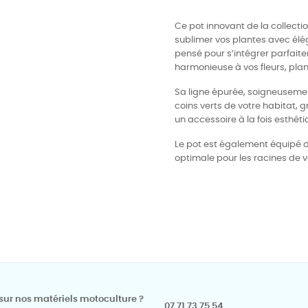
Ce pot innovant de la collec
sublimer vos plantes avec éléga
pensé pour s’intégrer parfait
harmonieuse à vos fleurs, pla
Sa ligne épurée, soigneusement
coins verts de votre habitat, 
un accessoire à la fois esthéti
Le pot est également équipé de
optimale pour les racines de v
sur nos matériels motoculture ?
07 71 73 75 54