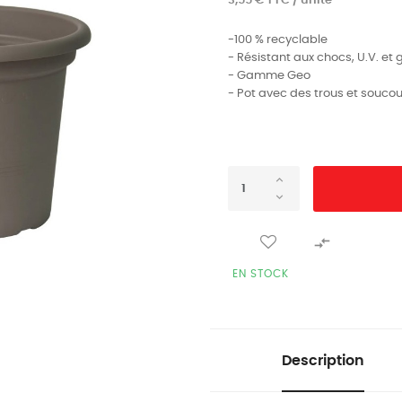
3,55 € TTC / unité
-100 % recyclable
- Résistant aux chocs, U.V. et 
- Gamme Geo
- Pot avec des trous et souco

EN STOCK
Description