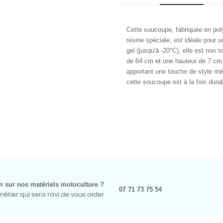
Cette soucoupe, fabriquée en pol
résine spéciale, est idéale pour u
gel (jusqu'à -20°C), elle est non
de 64 cm et une hauteur de 7 cm, 
apportant une touche de style mé
cette soucoupe est à la fois durab
n sur nos matériels motoculture ?
07 71 73 75 54
tier qui sera ravi de vous aider