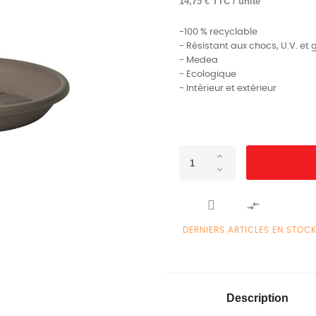
14,75 € TTC / unité
-100 % recyclable
- Résistant aux chocs, U.V. et 
- Medea
- Ecologique
- Intérieur et extérieur

DERNIERS ARTICLES EN STOC
Description