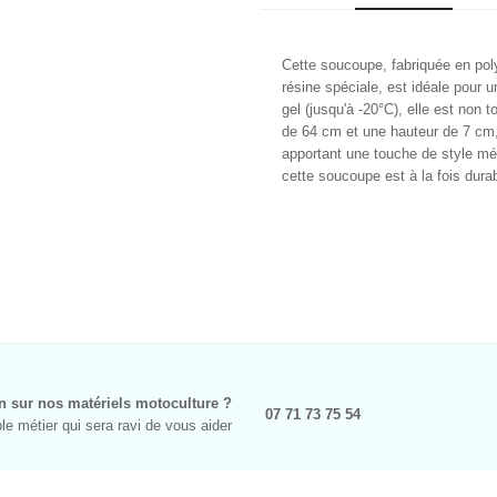
Cette soucoupe, fabriquée en pol
résine spéciale, est idéale pour u
gel (jusqu'à -20°C), elle est non
de 64 cm et une hauteur de 7 cm, 
apportant une touche de style mé
cette soucoupe est à la fois durab
n sur nos matériels motoculture ?
07 71 73 75 54
e métier qui sera ravi de vous aider