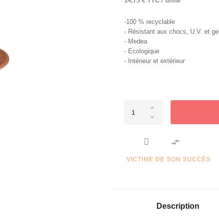
14,75 € TTC / unité
-100 % recyclable
- Résistant aux chocs, U.V. et ge
- Medea
- Ecologique
- Intérieur et extérieur

VICTIME DE SON SUCCÈS
Description