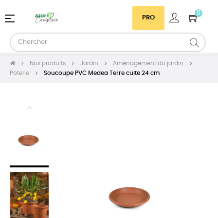
0
Basculer
☰
PRO
la
navigation
Nos produits
Jardin
Aménagement du jardin
Poterie
Soucoupe PVC Medea Terre cuite 24 cm