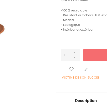
9,20 € TTC / unité
-100 % recyclable
- Résistant aux chocs, U.V. et 
- Medea
- Ecologique
- Intérieur et extérieur

VICTIME DE SON SUCCÈS
Description