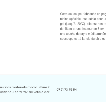
Cette soucoupe, fabriquée en pol
résine spéciale, est idéale pour u
gel (jusqu'à -20°C), elle est non
de 48cm et une hauteur de 6 cm, e
une touche de style méditerranéen
soucoupe est à la fois durable et 
sur nos matériels motoculture ?
07 71 73 75 54
tier qui sera ravi de vous aider