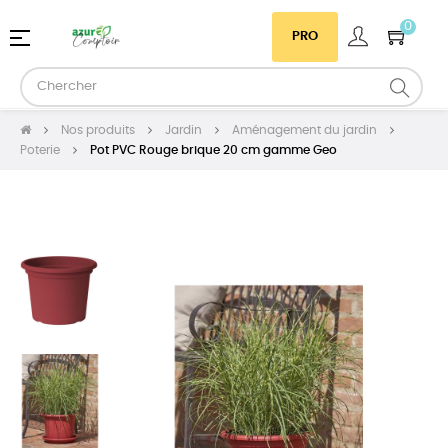
0
Basculer
☰
PRO
la
navigation
Nos produits
Jardin
Aménagement du jardin
Poterie
Pot PVC Rouge brique 20 cm gamme Geo