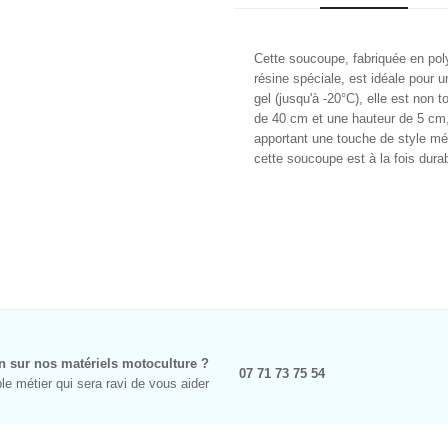
Cette soucoupe, fabriquée en pol
résine spéciale, est idéale pour u
gel (jusqu'à -20°C), elle est non
de 40 cm et une hauteur de 5 cm, 
apportant une touche de style mé
cette soucoupe est à la fois durab
n sur nos matériels motoculture ?
07 71 73 75 54
e métier qui sera ravi de vous aider