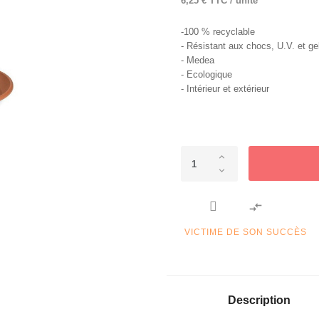
6,25 € TTC / unité
-100 % recyclable
- Résistant aux chocs, U.V. et ge
- Medea
- Ecologique
- Intérieur et extérieur

VICTIME DE SON SUCCÈS
Description