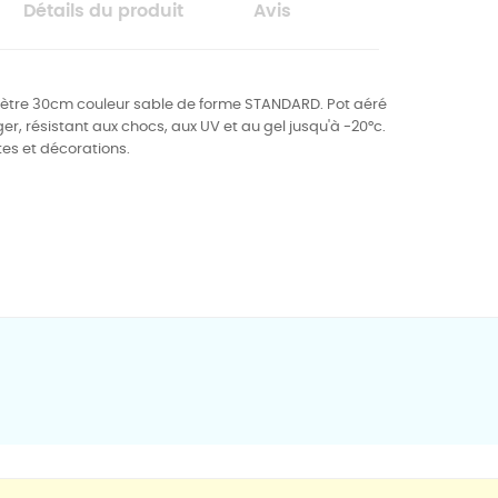
Détails du produit
Avis
mètre 30cm couleur sable
de forme STANDARD.
Pot aéré
er, résistant aux chocs, aux UV et au gel jusqu'à -20°c.
tes et décorations.