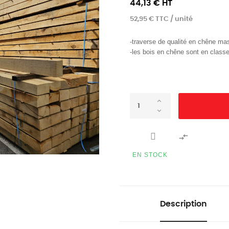
44,13 € HT
52,95 € TTC / unité
-traverse de qualité en chêne mas
-les bois en chêne sont en classe 

EN STOCK
Description