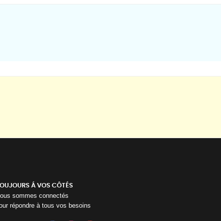
OUJOURS Á VOS CÔTÉS
ous sommes connectés
our répondre à tous vos besoins