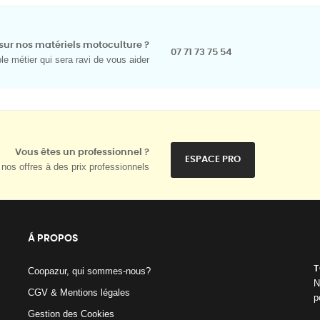
sur nos matériels motoculture ?
07 71 73 75 54
e métier qui sera ravi de vous aider
Vous êtes un professionnel ?
ESPACE PRO
nos offres à des prix professionnels
Á PROPOS
T
Coopazur, qui sommes-nous?
N
CGV & Mentions légales
p
Gestion des Cookies