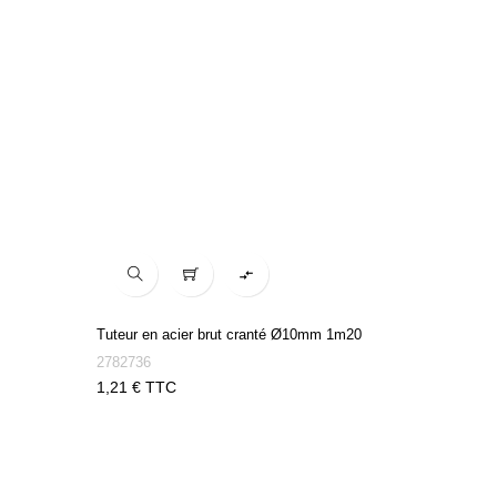

Tuteur en acier brut cranté Ø10mm 1m20
2782736
Prix
1,21 € TTC