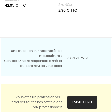
0080394
3707630
Prix
42,95 € TTC
Prix
2,90 € TTC
Une question sur nos matériels
motoculture ?
07 71 73 75 54
Contactez notre responsable métier
qui sera ravi de vous aider
Vous êtes un professionnel ?
Retrouvez toutes nos offres à des
ESPACE PRO
prix professionnels