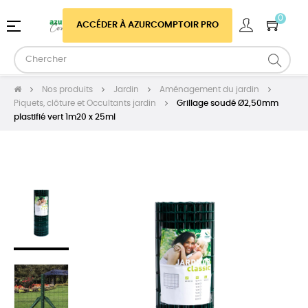
0
Basculer
☰
ACCÉDER À AZURCOMPTOIR PRO
la
navigation
Nos produits
Jardin
Aménagement du jardin
Piquets, clôture et Occultants jardin
Grillage soudé Ø2,50mm
plastifié vert 1m20 x 25ml